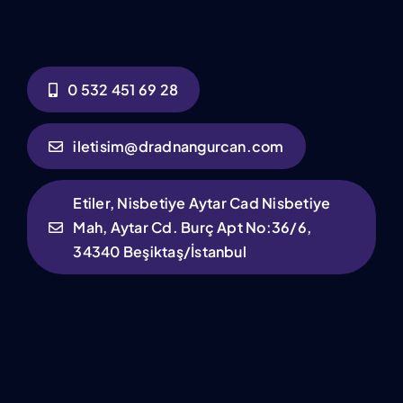
0 532 451 69 28
iletisim@dradnangurcan.com
Etiler, Nisbetiye Aytar Cad Nisbetiye
Mah, Aytar Cd. Burç Apt No:36/6,
34340 Beşiktaş/İstanbul