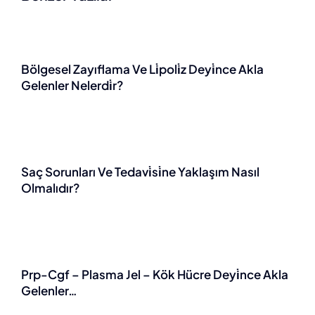
Bölgesel Zayıflama Ve Li̇poli̇z Deyi̇nce Akla
Gelenler Nelerdi̇r?
Saç Sorunları Ve Tedavi̇si̇ne Yaklaşım Nasıl
Olmalıdır?
Prp-Cgf – Plasma Jel – Kök Hücre Deyi̇nce Akla
Gelenler…