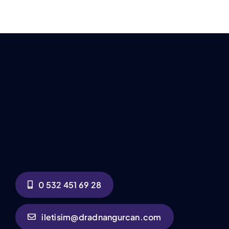
0 532 451 69 28
iletisim@dradnangurcan.com