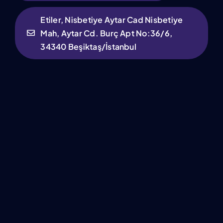
Etiler, Nisbetiye Aytar Cad Nisbetiye
Mah, Aytar Cd. Burç Apt No:36/6,
34340 Beşiktaş/İstanbul