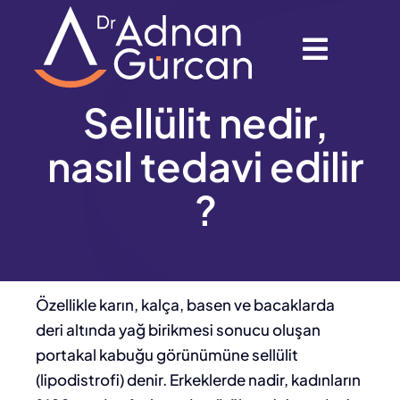
Skip
to
Toggle
content
Naviga
Anasayfa
Sellülit nedir,
nasıl tedavi edilir
Hakkımda
?
Hizmetler
Galeri
Özellikle karın, kalça, basen ve bacaklarda
deri altında yağ birikmesi sonucu oluşan
Blog
portakal kabuğu görünümüne sellülit
(lipodistrofi) denir. Erkeklerde nadir, kadınların
İletişim