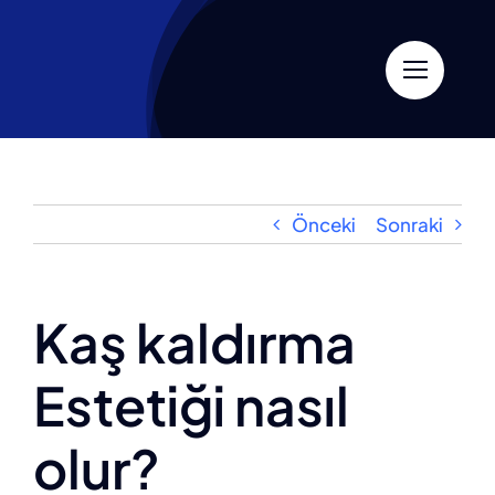
Skip
to
content
Önceki
Sonraki
Kaş kaldırma
Estetiği nasıl
olur?