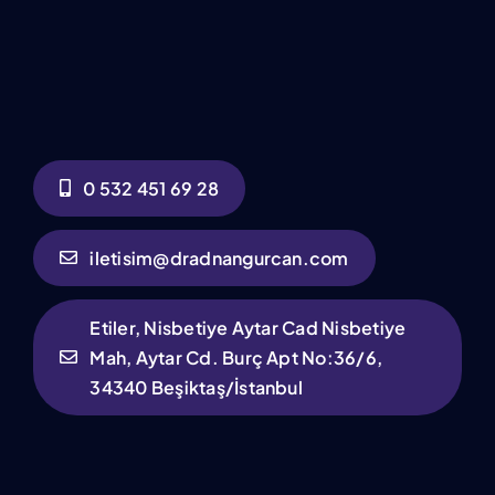
0 532 451 69 28
iletisim@dradnangurcan.com
Etiler, Nisbetiye Aytar Cad Nisbetiye
Mah, Aytar Cd. Burç Apt No:36/6,
34340 Beşiktaş/İstanbul