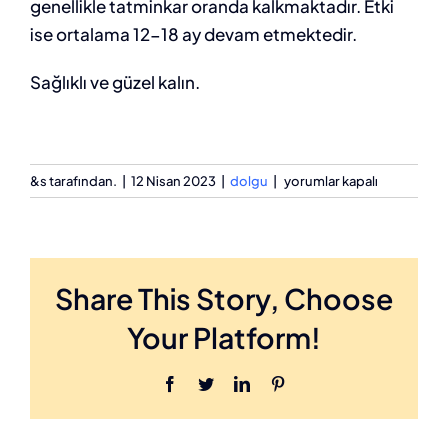
genellikle tatminkar oranda kalkmaktadır. Etki
ise ortalama 12-18 ay devam etmektedir.
Sağlıklı ve güzel kalın.
Kaş
&s tarafından.
|
12 Nisan 2023
|
dolgu
|
yorumlar kapalı
kaldırma
Estetiği
nasıl
olur?
Share This Story, Choose
için
Your Platform!
Facebook
Twitter
LinkedIn
Pinterest