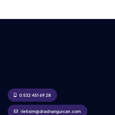
0 532 451 69 28
iletisim@dradnangurcan.com