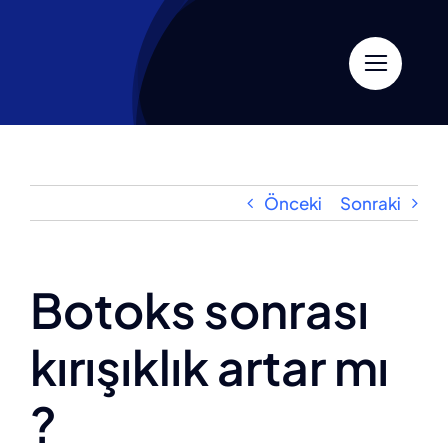
Skip
to
content
Önceki
Sonraki
Botoks sonrası
kırışıklık artar mı
?