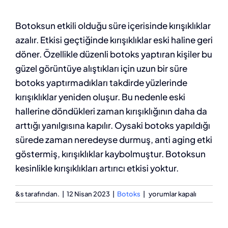
Botoksun etkili olduğu süre içerisinde kırışıklıklar
azalır. Etkisi geçtiğinde kırışıklıklar eski haline geri
döner. Özellikle düzenli botoks yaptıran kişiler bu
güzel görüntüye alıştıkları için uzun bir süre
botoks yaptırmadıkları takdirde yüzlerinde
kırışıklıklar yeniden oluşur. Bu nedenle eski
hallerine döndükleri zaman kırışıklığının daha da
arttığı yanılgısına kapılır. Oysaki botoks yapıldığı
sürede zaman neredeyse durmuş, anti aging etki
göstermiş, kırışıklıklar kaybolmuştur. Botoksun
kesinlikle kırışıklıkları artırıcı etkisi yoktur.
Botoks
&s tarafından.
|
12 Nisan 2023
|
Botoks
|
yorumlar kapalı
sonrası
kırışıklık
artar