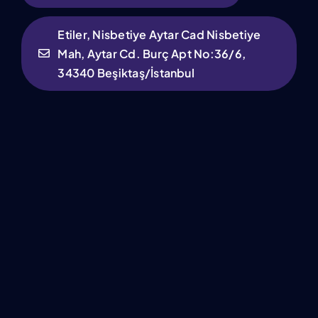
Etiler, Nisbetiye Aytar Cad Nisbetiye
Mah, Aytar Cd. Burç Apt No:36/6,
34340 Beşiktaş/İstanbul