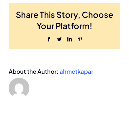
mı
Share This Story, Choose
?
için
Your Platform!
Facebook
Twitter
LinkedIn
Pinterest
About the Author:
ahmetkapar