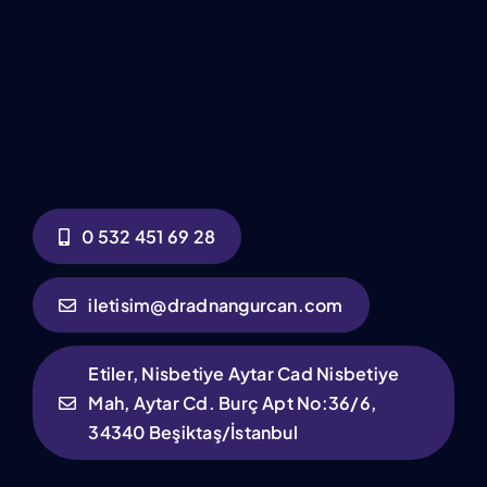
0 532 451 69 28
iletisim@dradnangurcan.com
Etiler, Nisbetiye Aytar Cad Nisbetiye
Mah, Aytar Cd. Burç Apt No:36/6,
34340 Beşiktaş/İstanbul